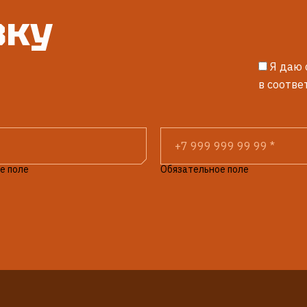
вку
Я даю 
в соотве
е поле
Обязательное поле