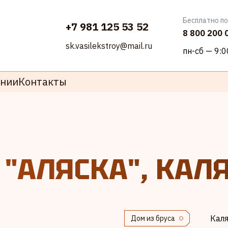
Бесплатно по
+7 981 125 53 52
8 800 200 
sk.vasilekstroy@mail.ru
пн-сб — 9:
ании
Контакты
 "АЛЯСКА", КАЛ
Каля
Дом из бруса